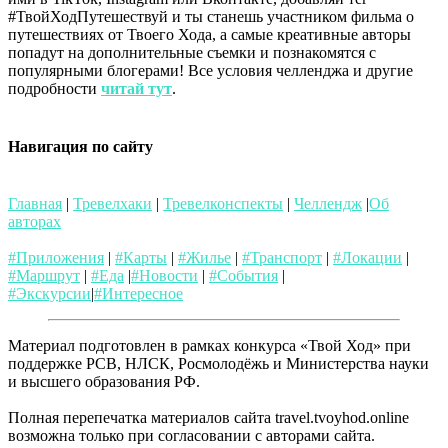
#ТвойХодПутешествуй и ты станешь участником фильма о
путешествиях от Твоего Хода, а самые креативные авторы
попадут на дополнительные съемки и познакомятся с
популярными блогерами! Все условия челленджа и другие
подробности
читай тут
.
Навигация по сайту
Главная
|
Тревелхаки
|
Тревелконспекты
|
Челлендж
|
Об
авторах
#Приложения
|
#Карты
|
#Жилье
|
#Транспорт
|
#Локации
|
#Маршрут
|
#Еда
|
#Новости
|
#События
|
#Экскурсии
|
#Интересное
Материал подготовлен в рамках конкурса «Твой Ход» при
поддержке РСВ, НЛСК, Росмолодёжь и Министерства науки
и высшего образования РФ.
Полная перепечатка материалов сайта travel.tvoyhod.online
возможна только при согласовании с авторами сайта.