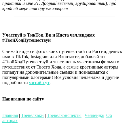
практики и мне 21. Добрый веселый, эрудированный)) про
крайней мере так друзья говорят
Участвуй в ТикТок, Вк и Инста челленджах
#ТвойХодПутешествуй
Снимай видео и фото своих путешествий по России, делись
ими в TikTok, Instagram или Вконтакте, добавляй тег
#ТвойХодПутешествуй и ты станешь участником фильма о
путешествиях от Твоего Хода, а самые креативные авторы
попадут на дополнительные съемки и познакомятся с
популярными блогерами! Все условия челленджа и другие
подробности
читай тут
.
Навигация по сайту
Главная
|
Тревелхаки
|
Тревелконспекты
|
Челлендж
|
Об
авторах