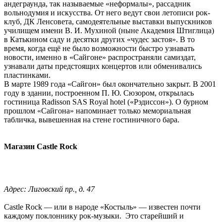
андеграунда, так называемые «неформалы», рассадник
вольнодумия и искусства. От него ведут свои летописи рок-
клуб, ДК Ленсовета, самодеятельные выставки выпускников
училищем имени В. И. Мухиной (ныне Академия Штиглица)
в Катькином саду и десятки других «чудес застоя». В то
время, когда ещё не было возможности быстро узнавать
новости, именно в «Сайгоне» распространяли самиздат,
узнавали даты предстоящих концертов или обменивались
пластинками.
В марте 1989 года «Сайгон» был окончательно закрыт. В 2001
году в здании, построенном П. Ю. Сюзором, открылась
гостиница Radisson SAS Royal hotel («Рэдиссон»). О бурном
прошлом «Сайгона» напоминает только мемориальная
табличка, вывешенная на стене гостиничного бара.
Магазин Castle Rock
Адрес: Лиговский пр., д. 47
Castle Rock — или в народе «Костыль» — известен почти
каждому поклоннику рок-музыки. Это старейший и