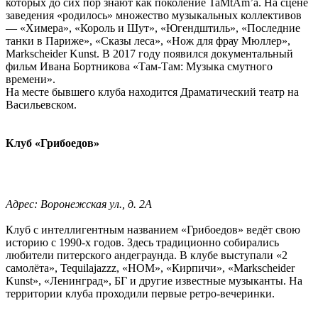
которых до сих пор знают как поколение TaMtAm’а. На сцене
заведения «родилось» множество музыкальных коллективов
— «Химера», «Король и Шут», «Югендштиль», «Последние
танки в Париже», «Сказы леса», «Нож для фрау Мюллер»,
Markscheider Kunst. В 2017 году появился документальный
фильм Ивана Бортникова «Там-Там: Музыка смутного
времени».
На месте бывшего клуба находится Драматический театр на
Васильевском.
Клуб «Грибоедов»
Адрес: Воронежская ул., д. 2А
Клуб с интеллигентным названием «Грибоедов» ведёт свою
историю с 1990-х годов. Здесь традиционно собирались
любители питерского андеграунда. В клубе выступали «2
самолёта», Tequilajazzz, «НОМ», «Кирпичи», «Markscheider
Kunst», «Ленинград», БГ и другие известные музыканты. На
территории клуба проходили первые ретро-вечеринки.