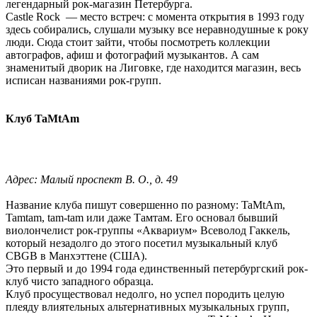
легендарный рок-магазин Петербурга.
Castle Rock — место встреч: с момента открытия в 1993 году
здесь собирались, слушали музыку все неравнодушные к року
люди. Сюда стоит зайти, чтобы посмотреть коллекции
автографов, афиш и фотографий музыкантов. А сам
знаменитый дворик на Лиговке, где находится магазин, весь
исписан названиями рок-групп.
Клуб TaMtAm
Адрес: Малый проспект В. О., д. 49
Название клуба пишут совершенно по разному: TaMtAm,
Tamtam, tam-tam или даже Тамтам. Его основал бывший
виолончелист рок-группы «Аквариум» Всеволод Гаккель,
который незадолго до этого посетил музыкальный клуб
CBGB в Манхэттене (США).
Это первый и до 1994 года единственный петербургский рок-
клуб чисто западного образца.
Клуб просуществовал недолго, но успел породить целую
плеяду влиятельных альтернативных музыкальных групп,