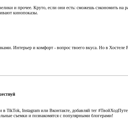
елики и прочее. Круто, если они есть: сможешь сэкономить на р
аивают кинопоказы.
ами. Интерьер и комфорт - вопрос твоего вкуса. Но в Хостеле Р
шествуй
 в TikTok, Instagram или Вконтакте, добавляй тег #ТвойХодПут
ельные съемки и познакомятся с популярными блогерами!