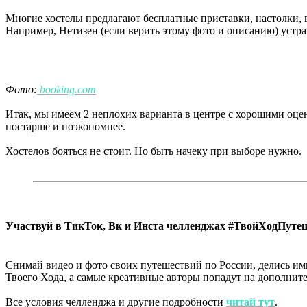
Многие хостелы предлагают бесплатные приставки, настолки, в
Например, Нетизен (если верить этому фото и описанию) устр
Фото:
booking.com
Итак, мы имеем 2 неплохих варианта в центре с хорошими оценк
постарше и поэкономнее.
Хостелов бояться не стоит. Но быть начеку при выборе
нужно
.
Участвуй в ТикТок, Вк и Инста челленджах #ТвойХодПуте
Снимай видео и фото своих путешествий по России, делись ими
Твоего Хода, а самые креативные авторы попадут на дополнит
Все условия челленджа и другие подробности
читай тут
.