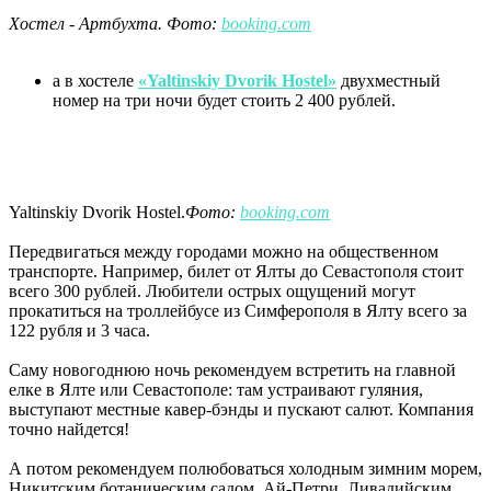
Хостел - Артбухта. Фото:
booking.com
а в хостеле
«Yaltinskiy Dvorik Hostel»
двухместный
номер на три ночи будет стоить 2 400 рублей.
Yaltinskiy Dvorik Hostel.
Фото:
booking.com
Передвигаться между городами можно на общественном
транспорте. Например, билет от Ялты до Севастополя стоит
всего 300 рублей. Любители острых ощущений могут
прокатиться на троллейбусе из Симферополя в Ялту всего за
122 рубля и 3 часа.
Саму новогоднюю ночь рекомендуем встретить на главной
елке в Ялте или Севастополе: там устраивают гуляния,
выступают местные кавер-бэнды и пускают салют. Компания
точно найдется!
А потом рекомендуем полюбоваться холодным зимним морем,
Никитским ботаническим садом, Ай-Петри, Ливадийским