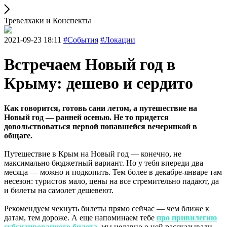
Тревелхаки и Конспекты
2021-09-23 18:11
#События
#Локации
Встречаем Новый год в
Крыму: дешево и сердито
Как говорится, готовь сани летом, а путешествие на
Новый год — ранней осенью. Не то придется
довольствоваться первой попавшейся вечеринкой в
общаге.
Путешествие в Крым на Новый год — конечно, не
максимально бюджетный вариант. Но у тебя впереди два
месяца — можно и подкопить. Тем более в декабре-январе там
несезон: туристов мало, цены на все стремительно падают, да
и билеты на самолет дешевеют.
Рекомендуем чекнуть билеты прямо сейчас — чем ближе к
датам, тем дороже. А еще напоминаем тебе
про привилегию
субсидированного билета
, мы недавно о ней рассказывали.