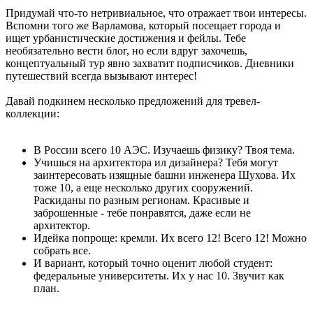
Придумай что-то нетривиальное, что отражает твои интересы.
Вспомни того же Варламова, который посещает города и
ищет урбанистические достижения и фейлы. Тебе
необязательно вести блог, но если вдруг захочешь,
концептуальный тур явно захватит подписчиков. Дневники
путешествий всегда вызывают интерес!
Давай подкинем несколько предложений для тревел-
коллекции:
В России всего 10 АЭС. Изучаешь физику? Твоя тема.
Учишься на архитектора ил дизайнера? Тебя могут
заинтересовать изящные башни инженера Шухова. Их
тоже 10, а еще несколько других сооружений.
Раскиданы по разным регионам. Красивые и
заброшенные - тебе понравятся, даже если не
архитектор.
Идейка попроще: кремли. Их всего 12! Всего 12! Можно
собрать все.
И вариант, который точно оценит любой студент:
федеральные университеты. Их у нас 10. Звучит как
план.