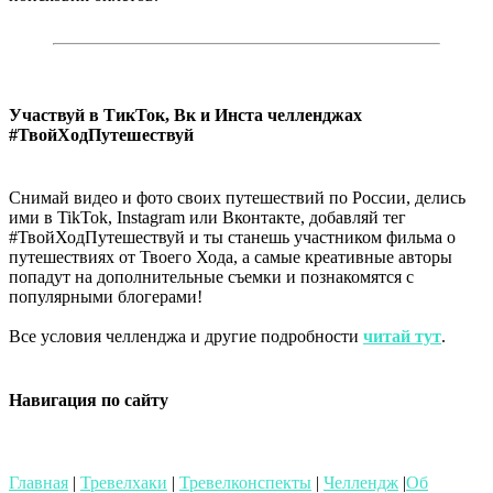
Участвуй в ТикТок, Вк и Инста челленджах
#ТвойХодПутешествуй
Снимай видео и фото своих путешествий по России, делись
ими в TikTok, Instagram или Вконтакте, добавляй тег
#ТвойХодПутешествуй и ты станешь участником фильма о
путешествиях от Твоего Хода, а самые креативные авторы
попадут на дополнительные съемки и познакомятся с
популярными блогерами!
Все условия челленджа и другие подробности
читай тут
.
Навигация по сайту
Главная
|
Тревелхаки
|
Тревелконспекты
|
Челлендж
|
Об